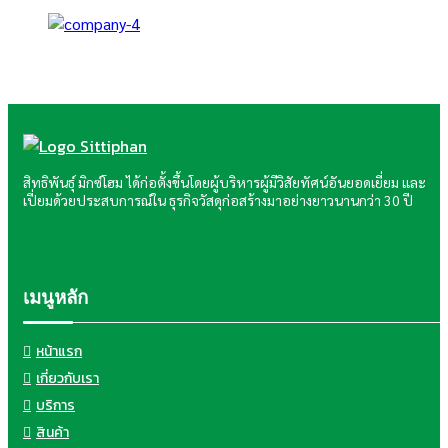
สิทธิพันธุ์ มิกซ์โฮม ได้ก่อตั้งขึ้นโดยผู้บริหารผู้มีวิสัยทัศน์อันยอดเยี่ยม และ
เปี่ยมด้วยประสบการณ์ใน ธุรกิจวัสดุก่อสร้างมาอย่างยาวนานกว่า 30 ปี
เมนูหลัก
หน้าแรก
เกี่ยวกับเรา
บริการ
สินค้า