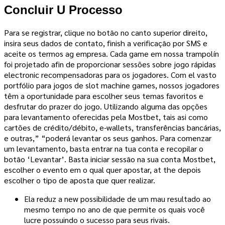
Concluir U Processo
Para se registrar, clique no botão no canto superior direito,
insira seus dados de contato, finish a verificação por SMS e
aceite os termos ag empresa. Cada game em nossa trampolín
foi projetado afin de proporcionar sessões sobre jogo rápidas
electronic recompensadoras para os jogadores. Com el vasto
portfólio para jogos de slot machine games, nossos jogadores
têm a oportunidade para escolher seus temas favoritos e
desfrutar do prazer do jogo. Utilizando alguma das opções
para levantamento oferecidas pela Mostbet, tais asi como
cartões de crédito/débito, e-wallets, transferências bancárias,
e outras,” “poderá levantar os seus ganhos. Para comenzar
um levantamento, basta entrar na tua conta e recopilar o
botão ‘Levantar’. Basta iniciar sessão na sua conta Mostbet,
escolher o evento em o qual quer apostar, at the depois
escolher o tipo de aposta que quer realizar.
Ela reduz a new possibilidade de um mau resultado ao
mesmo tempo no ano de que permite os quais você
lucre possuindo o sucesso para seus rivais.