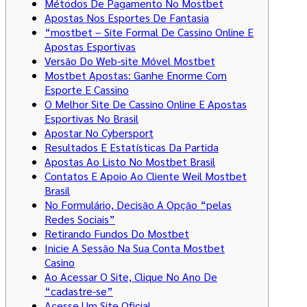
Métodos De Pagamento No Mostbet
Apostas Nos Esportes De Fantasia
“mostbet – Site Formal De Cassino Online E
Apostas Esportivas
Versão Do Web-site Móvel Mostbet
Mostbet Apostas: Ganhe Enorme Com
Esporte E Cassino
O Melhor Site De Cassino Online E Apostas
Esportivas No Brasil
Apostar No Cybersport
Resultados E Estatísticas Da Partida
Apostas Ao Listo No Mostbet Brasil
Contatos E Apoio Ao Cliente Weil Mostbet
Brasil
No Formulário, Decisão A Opção “pelas
Redes Sociais”
Retirando Fundos Do Mostbet
Inicie A Sessão Na Sua Conta Mostbet
Casino
Ao Acessar O Site, Clique No Ano De
“cadastre-se”
Acesse Um Site Oficial