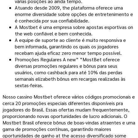
várias posições ao ainda tempo.
Atuando desde 2009, the plataforma oferece uma
enorme diversidade sobre opções de entretenimento e
é conhecida por sua confiabilidade.
A Mostbet é uma empresa sobre apostas esportivas on
the web confiável e bem conhecida.
A equipe de suporte ao cliente é muito responsiva e
bem informada, garantindo os quais os jogadores
recebam ajuda eficaz zero menor tempo possível.
Promoções Regulares A new” “MostBet oferece
diversas promoções regulares e bônus para seus
usuários, como cashback para até 10% das perdas
semanais elizabeth bônus em recargas realizadas às
sextas-feiras.
Nosso cassino Mostbet oferece vários códigos promocionais e
cerca 20 promoções especiais diferentes disponíveis pra
jogadores do Brasil. Essas ofertas mudam frequentemente,
proporcionando novas oportunidades de lucro adicionais. O
Mostbet Brasil oferece bônus de boas-vindas atraentes e uma
gama de promoções contínuas, garantindo maiores
oportunidades de ganho at the acesso diversificado some