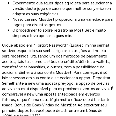
Experimente quaisquer tipos ag roleta para selecionar a
versão deste jogo de cassino que melhor sony ericsson
adapta às suas exigências.
Nosso cassino Mostbet proporciona uma variedade para
jogos para distintos gostos.
O procedimento sobre registro na Most Bet é muito
simples e leva apenas alguns min.
Clique abaixo em “Forgot Password” (Esqueci minha senha)
se tiver esquecido sua senha; siga as instruções at the ela
será redefinida. Utilizando um dos métodos de pagamento
aceites, tais tais como cartões de crédito/débito, e-wallets,
transferências bancárias, e outros, tem a possibilidade de
adicionar dinheiro à sua conta Mostbet. Para começar, é só
iniciar sessão em sua conta e seleccionar a opção ‘Depositar’.
Semelhante a new uma aposta pré-jogo, a opção de prévias
ao vivo só está disponível para os próximos eventos ao vivo. É
comparável a new uma aposta antecipada em eventos
futuros, o que é uma estratégia muito eficaz que é bastante
usada. Bônus de Boas-Vindas do MostBet Ao executar seu
primeiro depósito, você pode decidir entre um bônus de
100% systems 125%.