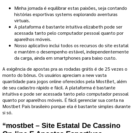
Minha jornada é equilibrar estas paixões, seja contando
histórias esportivas systems explorando aventuras
virtuais.
A plataforma é bastante intuitiva elizabeth pode ser
acessada tanto pelo computador pessoal quanto por
aparelhos móveis.
Nosso aplicativo inclui todos os recursos do site estatal
e mantém o desempenho estável, independentemente
da carga, ainda em smartphones para baixo custo.
A exigência de apostas pra as rodadas grátis é de 25 vezes o
monto do bônus. Os usuários apreciam a new vasta
quantidade para jogos online oferecidos pela MostBet, além
de seu cadastro rápido e fácil. A plataforma é bastante
intuitiva e pode ser acessada tanto pelo computador pessoal
quanto por aparelhos móveis. É fácil gerenciar sua conta na
Mostbet País brasileiro porque ela é bastante simples durante
si só.
“mostbet – Site Estatal De Cassino