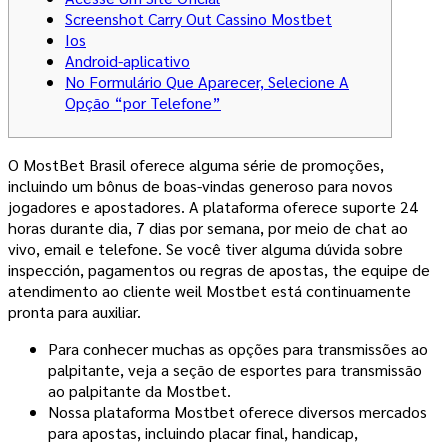
Screenshot Carry Out Cassino Mostbet
Ios
Android-aplicativo
No Formulário Que Aparecer, Selecione A
Opção “por Telefone”
O MostBet Brasil oferece alguma série de promoções,
incluindo um bônus de boas-vindas generoso para novos
jogadores e apostadores. A plataforma oferece suporte 24
horas durante dia, 7 dias por semana, por meio de chat ao
vivo, email e telefone. Se você tiver alguma dúvida sobre
inspección, pagamentos ou regras de apostas, the equipe de
atendimento ao cliente weil Mostbet está continuamente
pronta para auxiliar.
Para conhecer muchas as opções para transmissões ao
palpitante, veja a seção de esportes para transmissão
ao palpitante da Mostbet.
Nossa plataforma Mostbet oferece diversos mercados
para apostas, incluindo placar final, handicap,