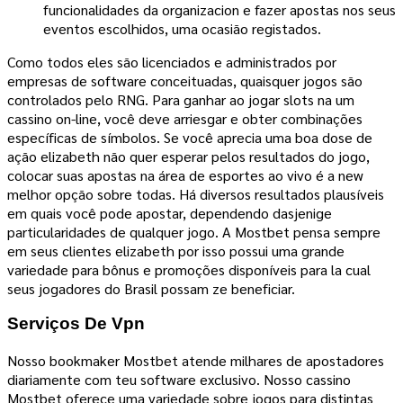
funcionalidades da organizacion e fazer apostas nos seus
eventos escolhidos, uma ocasião registados.
Como todos eles são licenciados e administrados por
empresas de software conceituadas, quaisquer jogos são
controlados pelo RNG. Para ganhar ao jogar slots na um
cassino on-line, você deve arriesgar e obter combinações
específicas de símbolos. Se você aprecia uma boa dose de
ação elizabeth não quer esperar pelos resultados do jogo,
colocar suas apostas na área de esportes ao vivo é a new
melhor opção sobre todas. Há diversos resultados plausíveis
em quais você pode apostar, dependendo dasjenige
particularidades de qualquer jogo. A Mostbet pensa sempre
em seus clientes elizabeth por isso possui uma grande
variedade para bônus e promoções disponíveis para la cual
seus jogadores do Brasil possam ze beneficiar.
Serviços De Vpn
Nosso bookmaker Mostbet atende milhares de apostadores
diariamente com teu software exclusivo. Nosso cassino
Mostbet oferece uma variedade sobre jogos para distintas