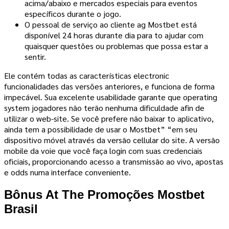
acima/abaixo e mercados especiais para eventos
específicos durante o jogo.
O pessoal de serviço ao cliente ag Mostbet está
disponível 24 horas durante dia para to ajudar com
quaisquer questões ou problemas que possa estar a
sentir.
Ele contém todas as características electronic
funcionalidades das versões anteriores, e funciona de forma
impecável. Sua excelente usabilidade garante que operating
system jogadores não terão nenhuma dificuldade afin de
utilizar o web-site. Se você prefere não baixar to aplicativo,
ainda tem a possibilidade de usar o Mostbet” “em seu
dispositivo móvel através da versão cellular do site. A versão
mobile da voie que você faça login com suas credenciais
oficiais, proporcionando acesso a transmissão ao vivo, apostas
e odds numa interface conveniente.
Bônus At The Promoções Mostbet
Brasil