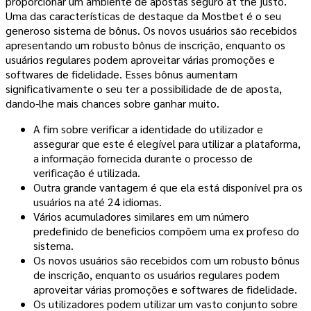
proporcionar um ambiente de apostas seguro at the justo.
Uma das características de destaque da Mostbet é o seu
generoso sistema de bônus. Os novos usuários são recebidos
apresentando um robusto bônus de inscrição, enquanto os
usuários regulares podem aproveitar várias promoções e
softwares de fidelidade. Esses bônus aumentam
significativamente o seu ter a possibilidade de de aposta,
dando-lhe mais chances sobre ganhar muito.
A fim sobre verificar a identidade do utilizador e
assegurar que este é elegível para utilizar a plataforma,
a informação fornecida durante o processo de
verificação é utilizada.
Outra grande vantagem é que ela está disponível pra os
usuários na até 24 idiomas.
Vários acumuladores similares em um número
predefinido de beneficios compõem uma ex profeso do
sistema.
Os novos usuários são recebidos com um robusto bônus
de inscrição, enquanto os usuários regulares podem
aproveitar várias promoções e softwares de fidelidade.
Os utilizadores podem utilizar um vasto conjunto sobre