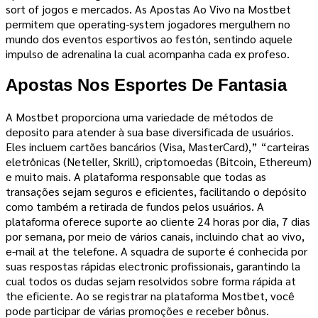
sort of jogos e mercados. As Apostas Ao Vivo na Mostbet
permitem que operating-system jogadores mergulhem no
mundo dos eventos esportivos ao festón, sentindo aquele
impulso de adrenalina la cual acompanha cada ex profeso.
Apostas Nos Esportes De Fantasia
A Mostbet proporciona uma variedade de métodos de
deposito para atender à sua base diversificada de usuários.
Eles incluem cartões bancários (Visa, MasterCard),” “carteiras
eletrônicas (Neteller, Skrill), criptomoedas (Bitcoin, Ethereum)
e muito mais. A plataforma responsable que todas as
transações sejam seguros e eficientes, facilitando o depósito
como também a retirada de fundos pelos usuários. A
plataforma oferece suporte ao cliente 24 horas por dia, 7 dias
por semana, por meio de vários canais, incluindo chat ao vivo,
e-mail at the telefone. A squadra de suporte é conhecida por
suas respostas rápidas electronic profissionais, garantindo la
cual todos os dudas sejam resolvidos sobre forma rápida at
the eficiente. Ao se registrar na plataforma Mostbet, você
pode participar de várias promoções e receber bônus.