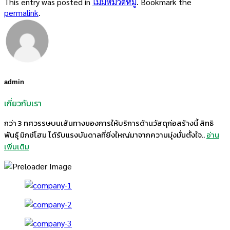
This entry was posted in
ไม่มีหมวดหมู่
. Bookmark the
permalink
.
admin
เกี่ยวกับเรา
กว่า 3 ทศวรรษบนเส้นทางของการให้บริการด้านวัสดุก่อสร้างนี้ สิทธิ
พันธุ์ มิกซ์โฮม ได้รับแรงบันดาลที่ยิ่งใหญ่มาจากความมุ่งมั่นตั้งใจ..
อ่าน
เพิ่มเติม