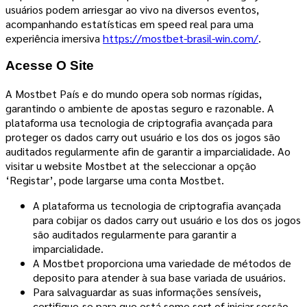
usuários podem arriesgar ao vivo na diversos eventos,
acompanhando estatísticas em speed real para uma
experiência imersiva
https://mostbet-brasil-win.com/
.
Acesse O Site
A Mostbet País e do mundo opera sob normas rígidas,
garantindo o ambiente de apostas seguro e razonable. A
plataforma usa tecnologia de criptografia avançada para
proteger os dados carry out usuário e los dos os jogos são
auditados regularmente afin de garantir a imparcialidade. Ao
visitar u website Mostbet at the seleccionar a opção
‘Registar’, pode largarse uma conta Mostbet.
A plataforma us tecnologia de criptografia avançada
para cobijar os dados carry out usuário e los dos os jogos
são auditados regularmente para garantir a
imparcialidade.
A Mostbet proporciona uma variedade de métodos de
deposito para atender à sua base variada de usuários.
Para salvaguardar as suas informações sensíveis,
certifique-se para que está some sort of iniciar sessão