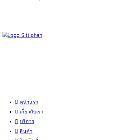
สิทธิพันธุ์ มิกซ์โฮม ได้ก่อตั้งขึ้นโดยผู้บริหารผู้มีวิสัยทัศน์อันยอดเยี่ยม และ
เปี่ยมด้วยประสบการณ์ใน ธุรกิจวัสดุก่อสร้างมาอย่างยาวนานกว่า 30 ปี
เมนูหลัก
หน้าแรก
เกี่ยวกับเรา
บริการ
สินค้า