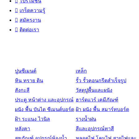
โปรโมชั่น
เกร็ดความรู้
สมัครงาน
ติดต่อเรา
สินค้า
ปูนซีเมนต์
เหล็ก
หิน ทราย ดิน
รั้ว รั้วคอนกรีตสำเร็จรูป
สังกะสี
วัสดุปูพื้นและผนัง
ประตู หน้าต่าง และอุปกรณ์
ฮาร์ดแวร์ เคมีภัณฑ์
ผนัง พื้น บันได ซีเมนต์บอร์ด
ฝ้า ผนัง พื้น สมาร์ทบอร์ด
ฝ้า ระแนง ไวนิล
รางน้ำฝน
หลังคา
สีและอุปกรณ์ทาสี
สุขภัณฑ์ อุปกรณ์ห้องน้ำ
หลอดไฟ โคมไฟ สายไฟและ