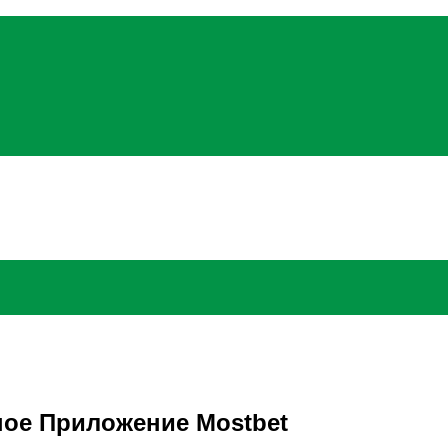
ое Приложение Mostbet