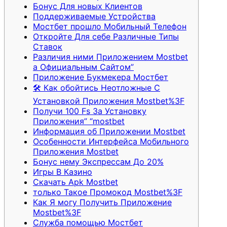
Бонус Для новых Клиентов
Поддерживаемые Устройства
Мостбет прошло Мобильный Телефон
Откройте Для себе Различные Типы
Ставок
Различия ними Приложением Mostbet
а Официальным Сайтом”
Приложение Букмекера Мостбет
🛠️ Как обойтись Неотложные С
Установкой Приложения Mostbet%3F
Получи 100 Fs За Установку
Приложения” “mostbet
Информация об Приложении Mostbet
Особенности Интерфейса Мобильного
Приложения Mostbet
Бонус нему Экспрессам До 20%
Игры В Казино
Скачать Apk Mostbet
только Такое Промокод Mostbet%3F
Как Я могу Получить Приложение
Mostbet%3F
Служба помощью Мостбет