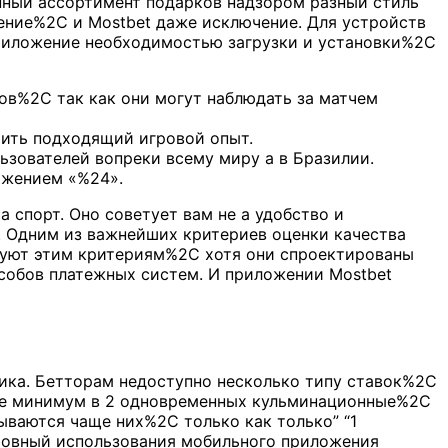
линный ассортимент подарков надзором разный стиль
ение%2C и Mostbet даже исключение. Для устройств
приложение необходимостью загрузки и установки%2C
ов%2C так как они могут наблюдать за матчем
чить подходящий игровой опыт.
ьзователей вопреки всему миру а в Бразилии.
ажением «%24».
 спорт. Оно советует вам не а удобство и
 Одним из важнейших критериев оценки качества
твуют этим критериям%2C хотя они спроектированы
собов платежных систем. И приложении Mostbet
ка. Бетторам недоступно несколько типу ставок%2C
тое минимум в 2 одновременных кульминационные%2C
ываются чаще них%2C только как только” “1
ховный использования мобильного приложения