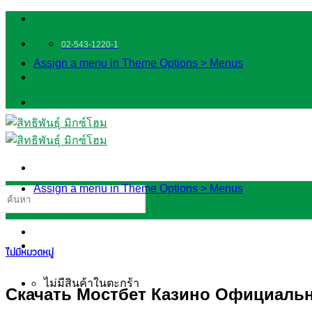
Skip
to
content
02-543-1220-1
Assign a menu in Theme Options > Menus
Assign a menu in Theme Options > Menus
้นหา:
ไม่มีหมวดหมู่
ไม่มีสินค้าในตะกร้า
Скачать Мостбет Казино Официальн