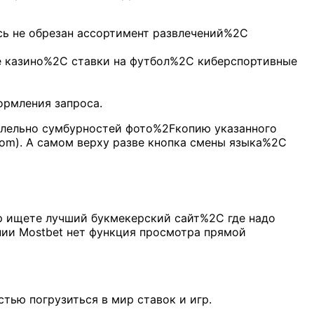
ь не обрезан ассортимент развлечений%2C
 казино%2C ставки на футбол%2C киберспортивные
ормления запроса.
ллельно сумбурностей фото%2Fкопию указанного
com). А самом верху разве кнопка смены языка%2C
тр ищете лучший букмекерский сайт%2C где надо
нии Mostbet нет функция просмотра прямой
тью погрузиться в мир ставок и игр.