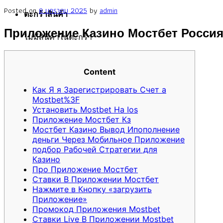
Posted on
8 มกราคม 2025
by
admin
ตะกร้าสินค้า
Приложение Казино Мостбет Росси
ไม่มีสินค้าในตะกร้า
Content
Как Я я Зарегистрировать Счет а
Mostbet%3F
Установить Mostbet На Ios
Приложение Мостбет Кз
Мостбет Казино Вывод Ипополнение
деньги Через Мобильное Приложение
подбор Рабочей Стратегии для
Казино
Про Приложение Мостбет
Ставки В Приложении Мостбет
Нажмите в Кнопку «загрузить
Приложение»
Промокод Приложения Mostbet
Ставки Live В Приложении Mostbet