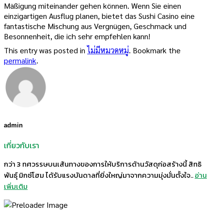
Mäßigung miteinander gehen können. Wenn Sie einen
einzigartigen Ausflug planen, bietet das Sushi Casino eine
fantastische Mischung aus Vergnügen, Geschmack und
Besonnenheit, die ich sehr empfehlen kann!
This entry was posted in
ไม่มีหมวดหมู่
. Bookmark the
permalink
.
admin
เกี่ยวกับเรา
กว่า 3 ทศวรรษบนเส้นทางของการให้บริการด้านวัสดุก่อสร้างนี้ สิทธิ
พันธุ์ มิกซ์โฮม ได้รับแรงบันดาลที่ยิ่งใหญ่มาจากความมุ่งมั่นตั้งใจ..
อ่าน
เพิ่มเติม