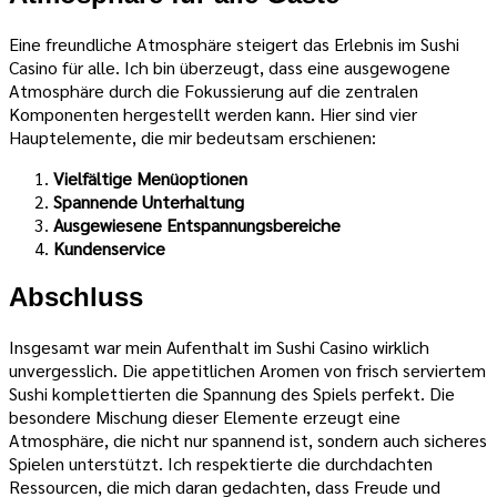
Eine freundliche Atmosphäre steigert das Erlebnis im Sushi
Casino für alle. Ich bin überzeugt, dass eine ausgewogene
Atmosphäre durch die Fokussierung auf die zentralen
Komponenten hergestellt werden kann. Hier sind vier
Hauptelemente, die mir bedeutsam erschienen:
Vielfältige Menüoptionen
Spannende Unterhaltung
Ausgewiesene Entspannungsbereiche
Kundenservice
Abschluss
Insgesamt war mein Aufenthalt im Sushi Casino wirklich
unvergesslich. Die appetitlichen Aromen von frisch serviertem
Sushi komplettierten die Spannung des Spiels perfekt. Die
besondere Mischung dieser Elemente erzeugt eine
Atmosphäre, die nicht nur spannend ist, sondern auch sicheres
Spielen unterstützt. Ich respektierte die durchdachten
Ressourcen, die mich daran gedachten, dass Freude und