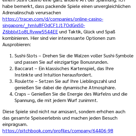
habe bemerkt, dass packende Spiele einen unvergleichlichen
Adrenalinschub verursachen
https://tracxn.com/d/companies/online-casino-
singapore/__hmIu8FOdCF1J17OdGniS0-
Z6bblvl1o8LRvww5544EE
und Taktik, Glück und Spaß
kombinieren. Hier sind vier interessante Optionen zum
Ausprobieren:
Sushi-Slots – Drehen Sie die Walzen voller Sushi-Symbole
und passen Sie auf einzigartige Bonusrunden.
Baccarat – Ein klassisches Kartenspiel, das Ihre
Instinkte und Intuition herausfordert.
Roulette – Setzen Sie auf Ihre Lieblingszahl und
genießen Sie dabei die dynamische Atmosphäre.
Craps – Genießen Sie die Energie des Würfelns und die
Spannung, die mit jedem Wurf zunimmt.
Diese Spiele sind nicht nur amüsant, sondern erhöhen auch
das gesamte Speiseerlebnis und machen jeden Besuch
einprägsam.
https://pitchbook.com/profiles/company/64406-98