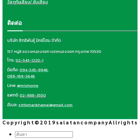
วัสดุกันเสียง/ ซับเสียง
ติดต่อ
บริษัท สิทธิพันธุ์ มิกซ์โฮม จำกัด
157 หมู่8 แขวงหนองจอก เขตหนองจอก กรุงเทพ 10530
โทร:
02-543-1220-1
มือถือ:
094-545-9946
,
089-169-5646
Line:
@mixhome
แฟกซ์:
02-988-3550
อีเมล:
sittiphankhamai@gmail.com
C o p y r i g h t © 2 0 1 9 s a l a t a n c o m p a n y A l l r i g h t s
ค้นหา: