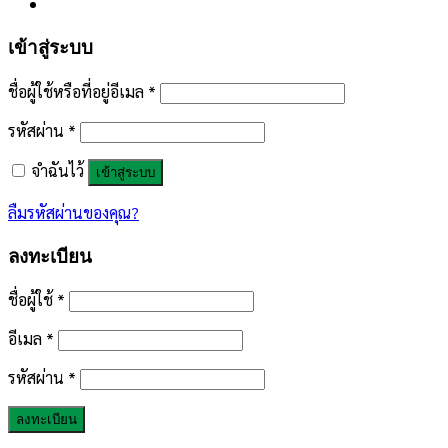
เข้าสู่ระบบ
ชื่อผู้ใช้หรือที่อยู่อีเมล
*
รหัสผ่าน
*
จำฉันไว้
เข้าสู่ระบบ
ลืมรหัสผ่านของคุณ?
ลงทะเบียน
ชื่อผู้ใช้
*
อีเมล
*
รหัสผ่าน
*
ลงทะเบียน