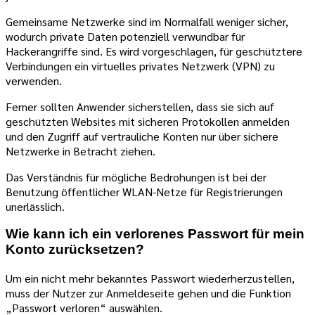
Gemeinsame Netzwerke sind im Normalfall weniger sicher,
wodurch private Daten potenziell verwundbar für
Hackerangriffe sind. Es wird vorgeschlagen, für geschütztere
Verbindungen ein virtuelles privates Netzwerk (VPN) zu
verwenden.
Ferner sollten Anwender sicherstellen, dass sie sich auf
geschützten Websites mit sicheren Protokollen anmelden
und den Zugriff auf vertrauliche Konten nur über sichere
Netzwerke in Betracht ziehen.
Das Verständnis für mögliche Bedrohungen ist bei der
Benutzung öffentlicher WLAN-Netze für Registrierungen
unerlässlich.
Wie kann ich ein verlorenes Passwort für mein
Konto zurücksetzen?
Um ein nicht mehr bekanntes Passwort wiederherzustellen,
muss der Nutzer zur Anmeldeseite gehen und die Funktion
„Passwort verloren“ auswählen.