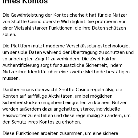
Ihres Kontos
Die Gewährleistung der Kontosicherheit hat für die Nutzer
von Shuffle Casino oberste Wichtigkeit. Sie profitieren von
einer Vielzahl starker Funktionen, die ihre Daten schützen
sollen.
Die Plattform nutzt moderne Verschlüsselungstechnologie,
um sensible Daten während der Übertragung zu schützen und
so unbefugten Zugriff zu verhindern. Die Zwei-Faktor-
Authentifizierung sorgt für zusätzliche Sicherheit, indem
Nutzer ihre Identität über eine zweite Methode bestätigen
müssen.
Darüber hinaus überwacht Shuffle Casino regelmäßig die
Konten auf auffällige Aktivitäten, um bei möglichen
Sicherheitslücken umgehend eingreifen zu können. Nutzer
werden außerdem dazu angehalten, starke, individuelle
Passwörter zu erstellen und diese regelmäßig zu ändern, um
den Schutz ihres Kontos zu erhöhen.
Diese Funktionen arbeiten zusammen, um eine sichere