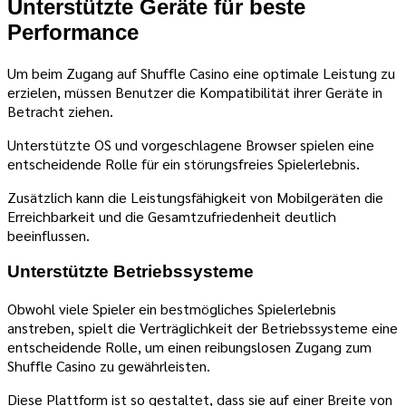
Unterstützte Geräte für beste
Performance
Um beim Zugang auf Shuffle Casino eine optimale Leistung zu
erzielen, müssen Benutzer die Kompatibilität ihrer Geräte in
Betracht ziehen.
Unterstützte OS und vorgeschlagene Browser spielen eine
entscheidende Rolle für ein störungsfreies Spielerlebnis.
Zusätzlich kann die Leistungsfähigkeit von Mobilgeräten die
Erreichbarkeit und die Gesamtzufriedenheit deutlich
beeinflussen.
Unterstützte Betriebssysteme
Obwohl viele Spieler ein bestmögliches Spielerlebnis
anstreben, spielt die Verträglichkeit der Betriebssysteme eine
entscheidende Rolle, um einen reibungslosen Zugang zum
Shuffle Casino zu gewährleisten.
Diese Plattform ist so gestaltet, dass sie auf einer Breite von