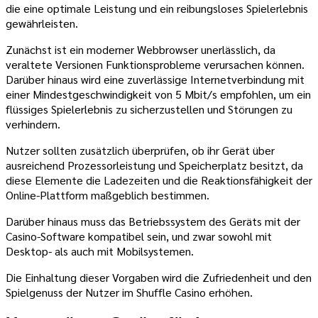
die eine optimale Leistung und ein reibungsloses Spielerlebnis
gewährleisten.
Zunächst ist ein moderner Webbrowser unerlässlich, da
veraltete Versionen Funktionsprobleme verursachen können.
Darüber hinaus wird eine zuverlässige Internetverbindung mit
einer Mindestgeschwindigkeit von 5 Mbit/s empfohlen, um ein
flüssiges Spielerlebnis zu sicherzustellen und Störungen zu
verhindern.
Nutzer sollten zusätzlich überprüfen, ob ihr Gerät über
ausreichend Prozessorleistung und Speicherplatz besitzt, da
diese Elemente die Ladezeiten und die Reaktionsfähigkeit der
Online-Plattform maßgeblich bestimmen.
Darüber hinaus muss das Betriebssystem des Geräts mit der
Casino-Software kompatibel sein, und zwar sowohl mit
Desktop- als auch mit Mobilsystemen.
Die Einhaltung dieser Vorgaben wird die Zufriedenheit und den
Spielgenuss der Nutzer im Shuffle Casino erhöhen.