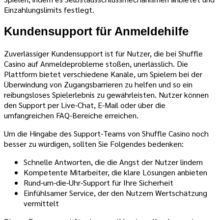
Einzahlungslimits festlegt.
Kundensupport für Anmeldehilfe
Zuverlässiger Kundensupport ist für Nutzer, die bei Shuffle
Casino auf Anmeldeprobleme stoßen, unerlässlich. Die
Plattform bietet verschiedene Kanäle, um Spielern bei der
Überwindung von Zugangsbarrieren zu helfen und so ein
reibungsloses Spielerlebnis zu gewährleisten. Nutzer können
den Support per Live-Chat, E-Mail oder über die
umfangreichen FAQ-Bereiche erreichen.
Um die Hingabe des Support-Teams von Shuffle Casino noch
besser zu würdigen, sollten Sie Folgendes bedenken:
Schnelle Antworten, die die Angst der Nutzer lindern
Kompetente Mitarbeiter, die klare Lösungen anbieten
Rund-um-die-Uhr-Support für Ihre Sicherheit
Einfühlsamer Service, der den Nutzern Wertschätzung
vermittelt