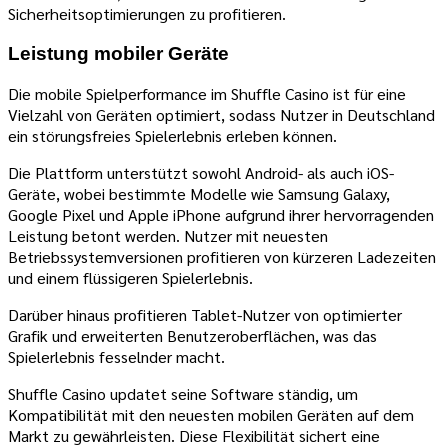
Sicherheitsoptimierungen zu profitieren.
Leistung mobiler Geräte
Die mobile Spielperformance im Shuffle Casino ist für eine
Vielzahl von Geräten optimiert, sodass Nutzer in Deutschland
ein störungsfreies Spielerlebnis erleben können.
Die Plattform unterstützt sowohl Android- als auch iOS-
Geräte, wobei bestimmte Modelle wie Samsung Galaxy,
Google Pixel und Apple iPhone aufgrund ihrer hervorragenden
Leistung betont werden. Nutzer mit neuesten
Betriebssystemversionen profitieren von kürzeren Ladezeiten
und einem flüssigeren Spielerlebnis.
Darüber hinaus profitieren Tablet-Nutzer von optimierter
Grafik und erweiterten Benutzeroberflächen, was das
Spielerlebnis fesselnder macht.
Shuffle Casino updatet seine Software ständig, um
Kompatibilität mit den neuesten mobilen Geräten auf dem
Markt zu gewährleisten. Diese Flexibilität sichert eine