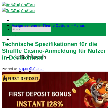
Skip
to
content
Assign a menu in Theme Options > Menus
ค้นหา:
Technische Spezifikationen für die
Shuffle Casino-Anmeldung für Nutzer
in Deutschland
ไม่มีสินค้าในตะกร้า
Posted on
6 กุมภาพันธ์ 2026
ตะกร้าสินค้า
ไม่มีสินค้าในตะกร้า