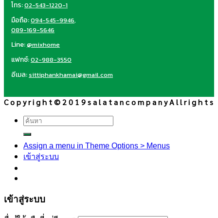
โทร:
02-543-1220-1
มือถือ:
094-545-9946
,
089-169-5646
Line:
@mixhome
แฟกซ์:
02-988-3550
อีเมล:
sittiphankhamai@gmail.com
C o p y r i g h t © 2 0 1 9 s a l a t a n c o m p a n y A l l r i g h t s
ค้นหา:
Assign a menu in Theme Options > Menus
เข้าสู่ระบบ
เข้าสู่ระบบ