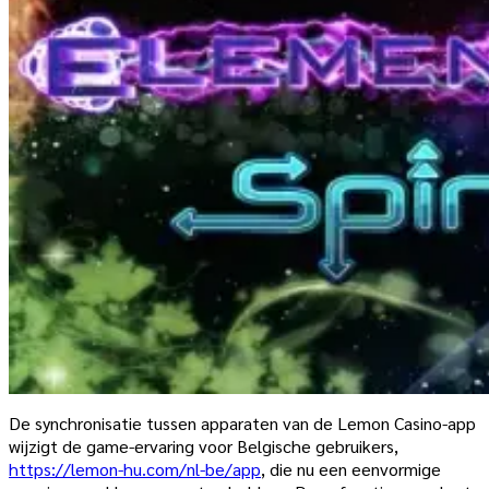
De synchronisatie tussen apparaten van de Lemon Casino-app
wijzigt de game-ervaring voor Belgische gebruikers,
https://lemon-hu.com/nl-be/app
, die nu een eenvormige