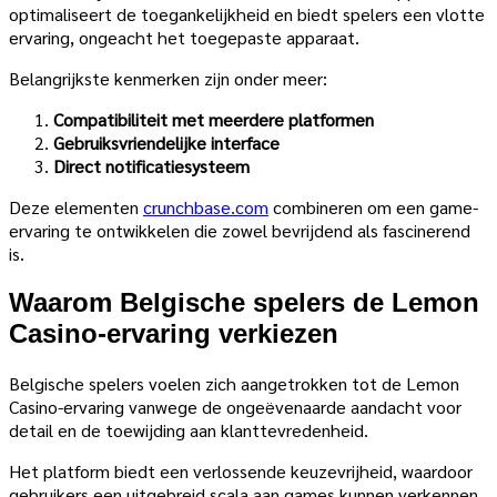
optimaliseert de toegankelijkheid en biedt spelers een vlotte
ervaring, ongeacht het toegepaste apparaat.
Belangrijkste kenmerken zijn onder meer:
Compatibiliteit met meerdere platformen
Gebruiksvriendelijke interface
Direct notificatiesysteem
Deze elementen
crunchbase.com
combineren om een game-
ervaring te ontwikkelen die zowel bevrijdend als fascinerend
is.
Waarom Belgische spelers de Lemon
Casino-ervaring verkiezen
Belgische spelers voelen zich aangetrokken tot de Lemon
Casino-ervaring vanwege de ongeëvenaarde aandacht voor
detail en de toewijding aan klanttevredenheid.
Het platform biedt een verlossende keuzevrijheid, waardoor
gebruikers een uitgebreid scala aan games kunnen verkennen