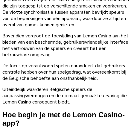
die zijn toegespitst op verschillende smaken en voorkeuren.
De vlotte synchronisatie tussen apparaten bevrijdt spelers
van de beperkingen van één apparaat, waardoor ze altijd en
overal van games kunnen genieten.
Bovendien vergroot de toewijding van Lemon Casino aan het
bieden van een beschermde, gebruikersvriendelijke interface
het vertrouwen van de spelers en creëert het een
betrouwbare omgeving.
De focus op verantwoord spelen garandeert dat gebruikers
controle hebben over hun spelgedrag, wat overeenkomt bij
de Belgische behoefte aan onafhankelijkheid.
Uiteindelijk waarderen Belgische spelers de
aanpassingsvermogen en de op maat gemaakte ervaring die
Lemon Casino consequent biedt.
Hoe begin je met de Lemon Casino-
app?