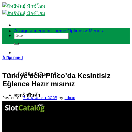
Skip
to
content
Assign a menu in Theme Options > Menus
ค้นหา:
ไม่มีหมวดหมู่
ไม่มีสินค้าในตะกร้า
Türkiye’deki Pinco’da Kesintisiz
Eğlence Hazır mısınız
ตะกร้าสินค้า
Posted on
3 พฤศจิกายน 2025
by
admin
ไม่มีสินค้าในตะกร้า