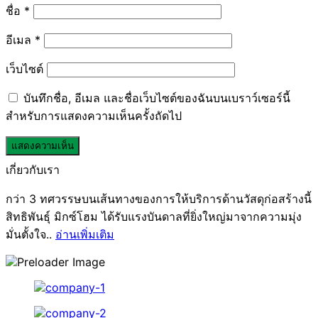
ชื่อ
*
อีเมล
*
เว็บไซต์
บันทึกชื่อ, อีเมล และชื่อเว็บไซต์ของฉันบนเบราว์เซอร์นี้
สำหรับการแสดงความเห็นครั้งถัดไป
เกี่ยวกับเรา
กว่า 3 ทศวรรษบนเส้นทางของการให้บริการด้านวัสดุก่อสร้างนี้
สิทธิพันธุ์ มิกซ์โฮม ได้รับแรงบันดาลที่ยิ่งใหญ่มาจากความมุ่ง
มั่นตั้งใจ..
อ่านเพิ่มเติม