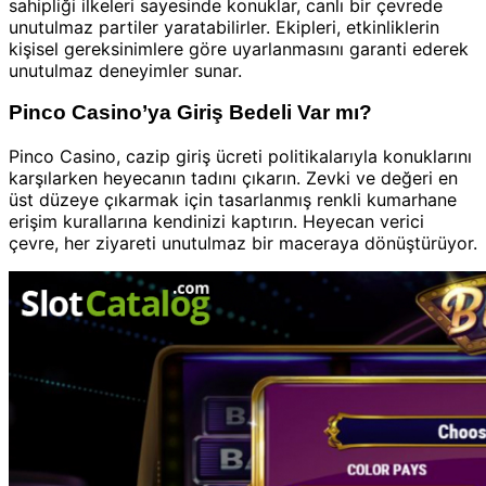
sahipliği ilkeleri sayesinde konuklar, canlı bir çevrede
unutulmaz partiler yaratabilirler. Ekipleri, etkinliklerin
kişisel gereksinimlere göre uyarlanmasını garanti ederek
unutulmaz deneyimler sunar.
Pinco Casino’ya Giriş Bedeli Var mı?
Pinco Casino, cazip giriş ücreti politikalarıyla konuklarını
karşılarken heyecanın tadını çıkarın. Zevki ve değeri en
üst düzeye çıkarmak için tasarlanmış renkli kumarhane
erişim kurallarına kendinizi kaptırın. Heyecan verici
çevre, her ziyareti unutulmaz bir maceraya dönüştürüyor.