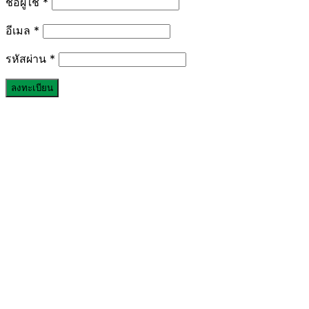
ชื่อผู้ใช้
*
อีเมล
*
รหัสผ่าน
*
ลงทะเบียน