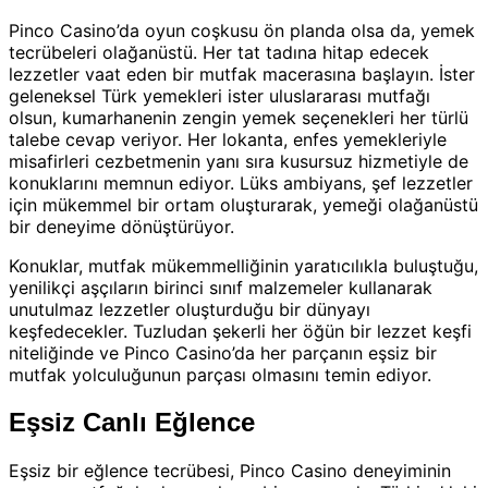
Pinco Casino’da oyun coşkusu ön planda olsa da, yemek
tecrübeleri olağanüstü. Her tat tadına hitap edecek
lezzetler vaat eden bir mutfak macerasına başlayın. İster
geleneksel Türk yemekleri ister uluslararası mutfağı
olsun, kumarhanenin zengin yemek seçenekleri her türlü
talebe cevap veriyor. Her lokanta, enfes yemekleriyle
misafirleri cezbetmenin yanı sıra kusursuz hizmetiyle de
konuklarını memnun ediyor. Lüks ambiyans, şef lezzetler
için mükemmel bir ortam oluşturarak, yemeği olağanüstü
bir deneyime dönüştürüyor.
Konuklar, mutfak mükemmelliğinin yaratıcılıkla buluştuğu,
yenilikçi aşçıların birinci sınıf malzemeler kullanarak
unutulmaz lezzetler oluşturduğu bir dünyayı
keşfedecekler. Tuzludan şekerli her öğün bir lezzet keşfi
niteliğinde ve Pinco Casino’da her parçanın eşsiz bir
mutfak yolculuğunun parçası olmasını temin ediyor.
Eşsiz Canlı Eğlence
Eşsiz bir eğlence tecrübesi, Pinco Casino deneyiminin