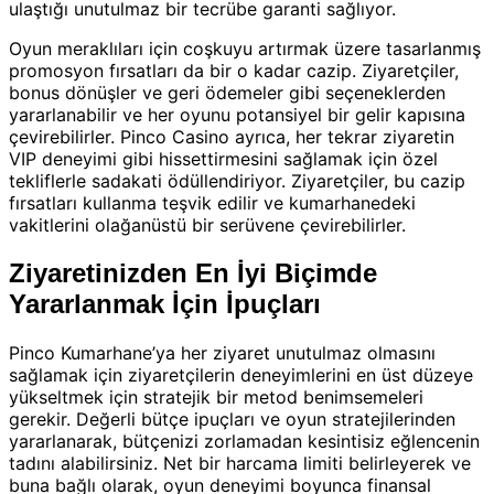
ulaştığı unutulmaz bir tecrübe garanti sağlıyor.
Oyun meraklıları için coşkuyu artırmak üzere tasarlanmış
promosyon fırsatları da bir o kadar cazip. Ziyaretçiler,
bonus dönüşler ve geri ödemeler gibi seçeneklerden
yararlanabilir ve her oyunu potansiyel bir gelir kapısına
çevirebilirler. Pinco Casino ayrıca, her tekrar ziyaretin
VIP deneyimi gibi hissettirmesini sağlamak için özel
tekliflerle sadakati ödüllendiriyor. Ziyaretçiler, bu cazip
fırsatları kullanma teşvik edilir ve kumarhanedeki
vakitlerini olağanüstü bir serüvene çevirebilirler.
Ziyaretinizden En İyi Biçimde
Yararlanmak İçin İpuçları
Pinco Kumarhane’ya her ziyaret unutulmaz olmasını
sağlamak için ziyaretçilerin deneyimlerini en üst düzeye
yükseltmek için stratejik bir metod benimsemeleri
gerekir. Değerli bütçe ipuçları ve oyun stratejilerinden
yararlanarak, bütçenizi zorlamadan kesintisiz eğlencenin
tadını alabilirsiniz. Net bir harcama limiti belirleyerek ve
buna bağlı olarak, oyun deneyimi boyunca finansal