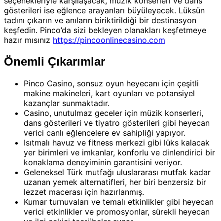
seçenekleriyle karşılaşacak, müzik konserleri ve dans
gösterileri ise eğlence arayanları büyüleyecek. Lüksün
tadını çıkarın ve anıların biriktirildiği bir destinasyon
keşfedin. Pinco’da sizi bekleyen olanakları keşfetmeye
hazır mısınız
https://pincoonlinecasino.com
Önemli Çıkarımlar
Pinco Casino, sonsuz oyun heyecanı için çeşitli
makine makineleri, kart oyunları ve potansiyel
kazançlar sunmaktadır.
Casino, unutulmaz geceler için müzik konserleri,
dans gösterileri ve tiyatro gösterileri gibi heyecan
verici canlı eğlencelere ev sahipliği yapıyor.
Isıtmalı havuz ve fitness merkezi gibi lüks kalacak
yer birimleri ve imkanlar, konforlu ve dinlendirici bir
konaklama deneyiminin garantisini veriyor.
Geleneksel Türk mutfağı uluslararası mutfak kadar
uzanan yemek alternatifleri, her biri benzersiz bir
lezzet macerası için hazırlanmış.
Kumar turnuvaları ve temalı etkinlikler gibi heyecan
verici etkinlikler ve promosyonlar, sürekli heyecan