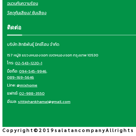
ฉนวนกันความร้อน
วัสดุกันเสียง/ ซับเสียง
ติดต่อ
บริษัท สิทธิพันธุ์ มิกซ์โฮม จำกัด
157 หมู่8 แขวงหนองจอก เขตหนองจอก กรุงเทพ 10530
โทร:
02-543-1220-1
มือถือ:
094-545-9946
,
089-169-5646
Line:
@mixhome
แฟกซ์:
02-988-3550
อีเมล:
sittiphankhamai@gmail.com
C o p y r i g h t © 2 0 1 9 s a l a t a n c o m p a n y A l l r i g h t s