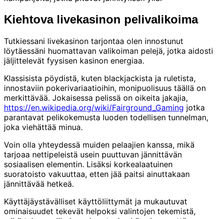
Kiehtova livekasinon pelivalikoima
Tutkiessani livekasinon tarjontaa olen innostunut
löytäessäni huomattavan valikoiman pelejä, jotka aidosti
jäljittelevät fyysisen kasinon energiaa.
Klassisista pöydistä, kuten blackjackista ja ruletista,
innostaviin pokerivariaatioihin, monipuolisuus täällä on
merkittävää. Jokaisessa pelissä on oikeita jakajia,
https://en.wikipedia.org/wiki/Fairground_Gaming
jotka
parantavat pelikokemusta luoden todellisen tunnelman,
joka viehättää minua.
Voin olla yhteydessä muiden pelaajien kanssa, mikä
tarjoaa nettipeleistä usein puuttuvan jännittävän
sosiaalisen elementin. Lisäksi korkealaatuinen
suoratoisto vakuuttaa, etten jää paitsi ainuttakaan
jännittävää hetkeä.
Käyttäjäystävälliset käyttöliittymät ja mukautuvat
ominaisuudet tekevät helpoksi valintojen tekemistä,