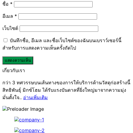
ชื่อ
*
อีเมล
*
เว็บไซต์
บันทึกชื่อ, อีเมล และชื่อเว็บไซต์ของฉันบนเบราว์เซอร์นี้
สำหรับการแสดงความเห็นครั้งถัดไป
เกี่ยวกับเรา
กว่า 3 ทศวรรษบนเส้นทางของการให้บริการด้านวัสดุก่อสร้างนี้
สิทธิพันธุ์ มิกซ์โฮม ได้รับแรงบันดาลที่ยิ่งใหญ่มาจากความมุ่ง
มั่นตั้งใจ..
อ่านเพิ่มเติม