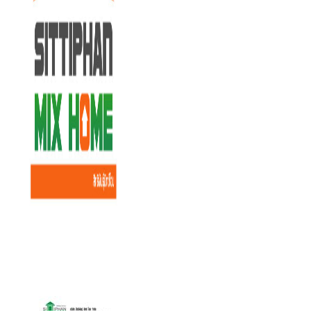
สิทธิพันธุ์ มิกซ์โฮม ได้ก่อตั้งขึ้นโดยผู้บริหารผู้มีวิสัยทัศน์อันยอดเยี่ยม และ
เปี่ยมด้วยประสบการณ์ใน ธุรกิจวัสดุก่อสร้างมาอย่างยาวนานกว่า 30 ปี