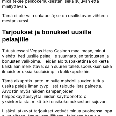
mikä tekee pelikokemuksestani sekä sujuvan että
miellyttävän.
Tämä ei ole vain uhkapeliä; se on osallistavan viihteen
mestarikurssi.
Tarjoukset ja bonukset uusille
pelaajille
Tutustuessani Vegas Hero Casinon maailmaan, minut
viehätti heti uusille pelaajille suunnattujen tarjousten ja
bonusten valikoima. Heidän aloituspakettinsa on kerta
kaikkiaan merkittävä: sain suuren talletusbonuksen sekä
ilmaiskierroksia kuuluisimpiin kolikkopeleihin.
Tämä alkupotku antoi minulle mahdollisuuden tutkia
useita pelejä ilman tyypillistä taloudellista painetta.
Arvostin myös näiden kampanjoiden
helppokäyttöisyyttä; niiden käyttöönotto oli
yksinkertaista, mikä teki ensikokemuksestani sujuvan.
Lisäksi jatkuvat tarjoukset vetivät minua puoleensa jopa