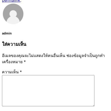
permalink
.
admin
ใส่ความเห็น
อีเมลของคุณจะไม่แสดงให้คนอื่นเห็น
ช่องข้อมูลจำเป็นถูกทำ
เครื่องหมาย
*
ความเห็น
*