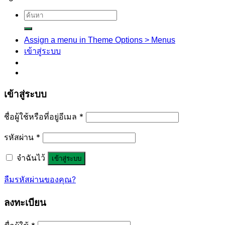
ค้นหา:
Assign a menu in Theme Options > Menus
เข้าสู่ระบบ
เข้าสู่ระบบ
ชื่อผู้ใช้หรือที่อยู่อีเมล
*
รหัสผ่าน
*
จำฉันไว้
เข้าสู่ระบบ
ลืมรหัสผ่านของคุณ?
ลงทะเบียน