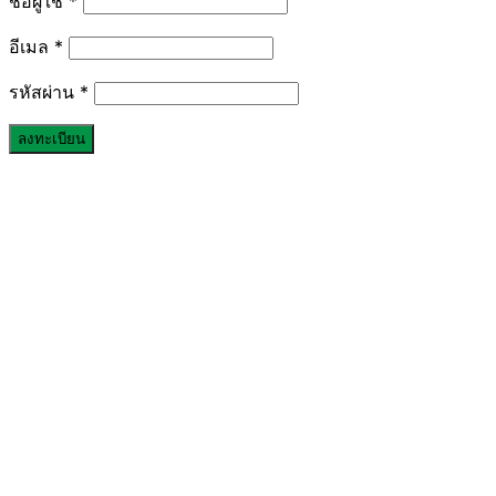
ชื่อผู้ใช้
*
อีเมล
*
รหัสผ่าน
*
ลงทะเบียน