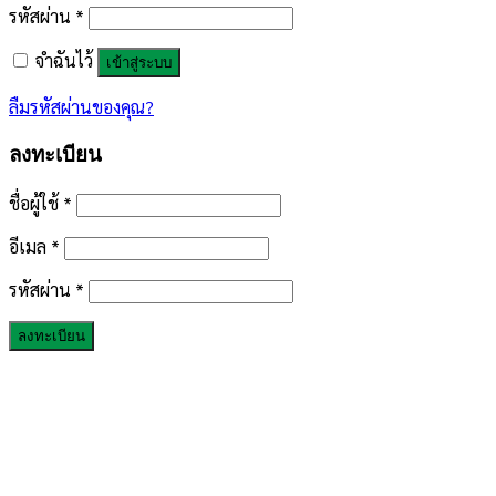
รหัสผ่าน
*
จำฉันไว้
เข้าสู่ระบบ
ลืมรหัสผ่านของคุณ?
ลงทะเบียน
ชื่อผู้ใช้
*
อีเมล
*
รหัสผ่าน
*
ลงทะเบียน