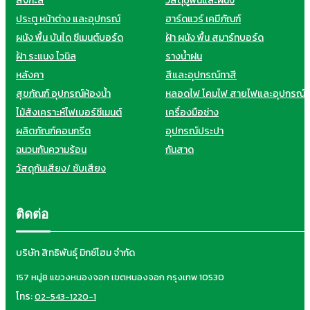
สังกะสี
วัสดุปูพื้นและผนัง
ประตู หน้าต่าง และอุปกรณ์
ฮาร์ดแวร์ เคมีภัณฑ์
ผนัง พื้น บันได ซีเมนต์บอร์ด
ฝ้า ผนัง พื้น สมาร์ทบอร์ด
ฝ้า ระแนง ไวนิล
รางน้ำฝน
หลังคา
สีและอุปกรณ์ทาสี
สุขภัณฑ์ อุปกรณ์ห้องน้ำ
หลอดไฟ โคมไฟ สายไฟและอุปกรณ์
ไม้สังเคราะห์ไฟเบอร์ซีเมนต์
เครื่องมือช่าง
ผลิตภัณฑ์คอนกรีต
อุปกรณ์ประปา
ฉนวนกันความร้อน
กันสาด
วัสดุกันเสียง/ ซับเสียง
ติดต่อ
บริษัท สิทธิพันธุ์ มิกซ์โฮม จำกัด
157 หมู่8 แขวงหนองจอก เขตหนองจอก กรุงเทพ 10530
โทร:
02-543-1220-1