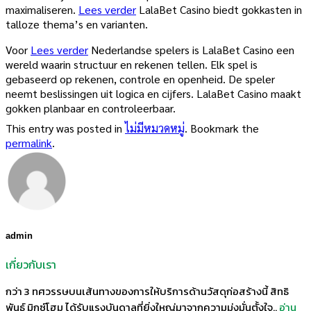
maximaliseren.
Lees verder
LalaBet Casino biedt gokkasten in
talloze thema’s en varianten.
Voor
Lees verder
Nederlandse spelers is LalaBet Casino een
wereld waarin structuur en rekenen tellen. Elk spel is
gebaseerd op rekenen, controle en openheid. De speler
neemt beslissingen uit logica en cijfers. LalaBet Casino maakt
gokken planbaar en controleerbaar.
This entry was posted in
ไม่มีหมวดหมู่
. Bookmark the
permalink
.
admin
เกี่ยวกับเรา
กว่า 3 ทศวรรษบนเส้นทางของการให้บริการด้านวัสดุก่อสร้างนี้ สิทธิ
พันธุ์ มิกซ์โฮม ได้รับแรงบันดาลที่ยิ่งใหญ่มาจากความมุ่งมั่นตั้งใจ..
อ่าน