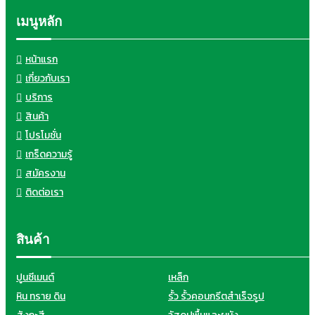
เมนูหลัก
หน้าแรก
เกี่ยวกับเรา
บริการ
สินค้า
โปรโมชั่น
เกร็ดความรู้
สมัครงาน
ติดต่อเรา
สินค้า
ปูนซีเมนต์
เหล็ก
หิน ทราย ดิน
รั้ว รั้วคอนกรีตสำเร็จรูป