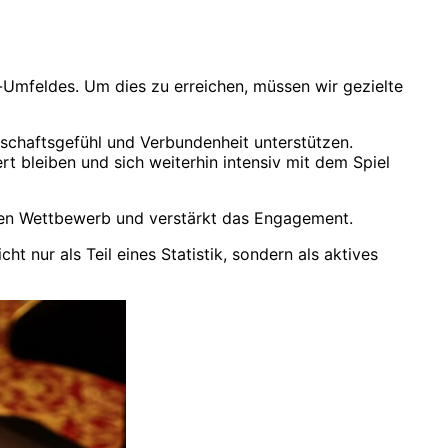
-Umfeldes. Um dies zu erreichen, müssen wir gezielte
nschaftsgefühl und Verbundenheit unterstützen.
t bleiben und sich weiterhin intensiv mit dem Spiel
ichen Wettbewerb und verstärkt das Engagement.
t nur als Teil eines Statistik, sondern als aktives