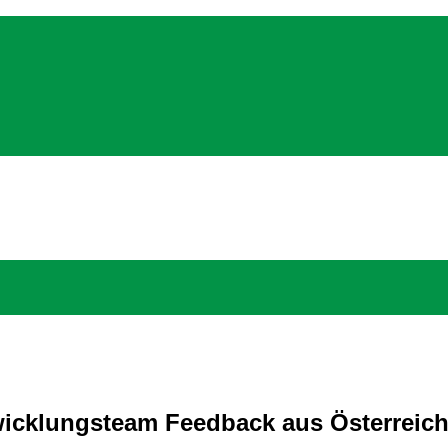
cklungsteam Feedback aus Österreich p