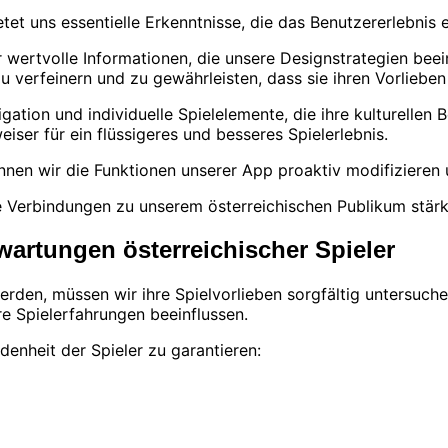
etet uns essentielle Erkenntnisse, die das Benutzererlebnis
wertvolle Informationen, die unsere Designstrategien beein
zu verfeinern und zu gewährleisten, dass sie ihren Vorliebe
ation und individuelle Spielelemente, die ihre kulturellen 
iser für ein flüssigeres und besseres Spielerlebnis.
en wir die Funktionen unserer App proaktiv modifizieren u
e Verbindungen zu unserem österreichischen Publikum stärk
wartungen österreichischer Spieler
den, müssen wir ihre Spielvorlieben sorgfältig untersuchen
re Spielerfahrungen beeinflussen.
denheit der Spieler zu garantieren: