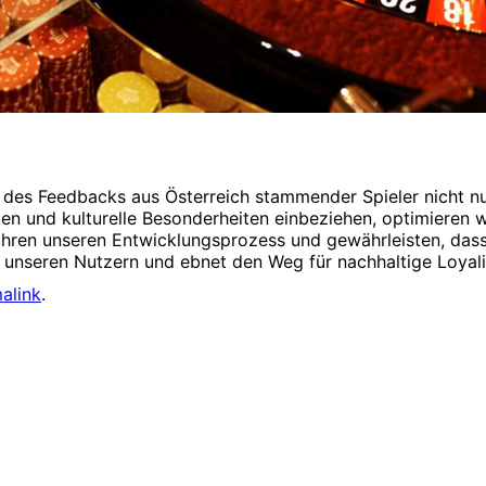
 des Feedbacks aus Österreich stammender Spieler nicht nu
en und kulturelle Besonderheiten einbeziehen, optimieren w
führen unseren Entwicklungsprozess und gewährleisten, das
u unseren Nutzern und ebnet den Weg für nachhaltige Loyalit
alink
.