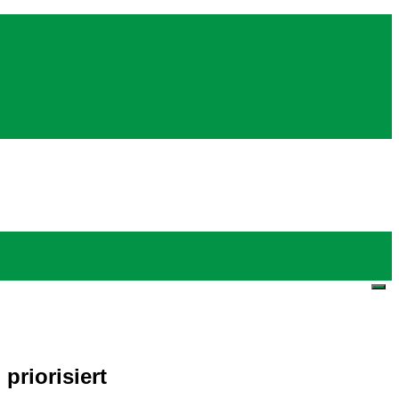
riorisiert