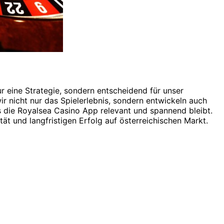
r eine Strategie, sondern entscheidend für unser
ir nicht nur das Spielerlebnis, sondern entwickeln auch
s die Royalsea Casino App relevant und spannend bleibt.
ät und langfristigen Erfolg auf österreichischen Markt.