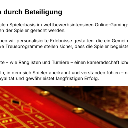
s durch Beteiligung
yalen Spielerbasis im wettbewerbsintensiven Online-Gaming
en der Spieler gerecht werden.
n wir personalisierte Erlebnisse gestalten, die ein Gemei
e Treueprogramme stellen sicher, dass die Spieler begeister
ente – wie Ranglisten und Turniere – einen kameradschaftl
, in dem sich Spieler anerkannt und verstanden fühlen – nich
lität und gewährleistet langfristigen Erfolg.