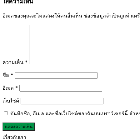
ใส่ความเห็น
อีเมลของคุณจะไม่แสดงให้คนอื่นเห็น
ช่องข้อมูลจำเป็นถูกทำเค
ความเห็น
*
ชื่อ
*
อีเมล
*
เว็บไซต์
บันทึกชื่อ, อีเมล และชื่อเว็บไซต์ของฉันบนเบราว์เซอร์นี้ ส
เกี่ยวกับเรา