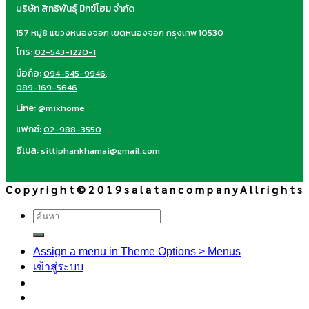
บริษัท สิทธิพันธุ์ มิกซ์โฮม จำกัด
157 หมู่8 แขวงหนองจอก เขตหนองจอก กรุงเทพ 10530
โทร:
02-543-1220-1
มือถือ:
094-545-9946
,
089-169-5646
Line:
@mixhome
แฟกซ์:
02-988-3550
อีเมล:
sittiphankhamai@gmail.com
C o p y r i g h t © 2 0 1 9 s a l a t a n c o m p a n y A l l r i g h t s
ค้นหา:
Assign a menu in Theme Options > Menus
เข้าสู่ระบบ