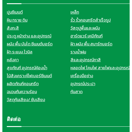
ปูนซีเมนต์
เหล็ก
หิน ทราย ดิน
รั้ว รั้วคอนกรีตสำเร็จรูป
สังกะสี
วัสดุปูพื้นและผนัง
ประตู หน้าต่าง และอุปกรณ์
ฮาร์ดแวร์ เคมีภัณฑ์
ผนัง พื้น บันได ซีเมนต์บอร์ด
ฝ้า ผนัง พื้น สมาร์ทบอร์ด
ฝ้า ระแนง ไวนิล
รางน้ำฝน
หลังคา
สีและอุปกรณ์ทาสี
สุขภัณฑ์ อุปกรณ์ห้องน้ำ
หลอดไฟ โคมไฟ สายไฟและอุปกรณ์
ไม้สังเคราะห์ไฟเบอร์ซีเมนต์
เครื่องมือช่าง
ผลิตภัณฑ์คอนกรีต
อุปกรณ์ประปา
ฉนวนกันความร้อน
กันสาด
วัสดุกันเสียง/ ซับเสียง
ติดต่อ